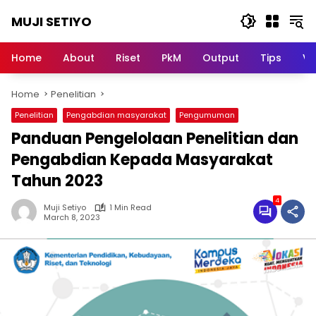
Skip
MUJI SETIYO
to
content
Belajar
Bersama,
Home
About
Riset
PkM
Output
Tips
Vi
Berkembang
Bersama
Home
Penelitian
Penelitian
Pengabdian masyarakat
Pengumuman
Panduan Pengelolaan Penelitian dan
Pengabdian Kepada Masyarakat
Tahun 2023
4
Muji Setiyo
1 Min Read
March 8, 2023