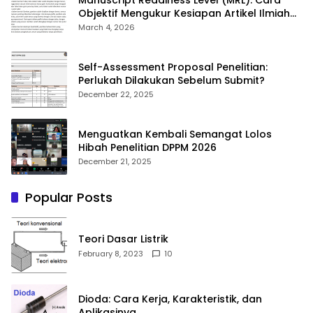
Manuscript Readiness Level (MRL): Cara
Objektif Mengukur Kesiapan Artikel Ilmiah
Anda
March 4, 2026
Self-Assessment Proposal Penelitian:
Perlukah Dilakukan Sebelum Submit?
December 22, 2025
Menguatkan Kembali Semangat Lolos
Hibah Penelitian DPPM 2026
December 21, 2025
Popular Posts
Teori Dasar Listrik
February 8, 2023
10
Dioda: Cara Kerja, Karakteristik, dan
Aplikasinya