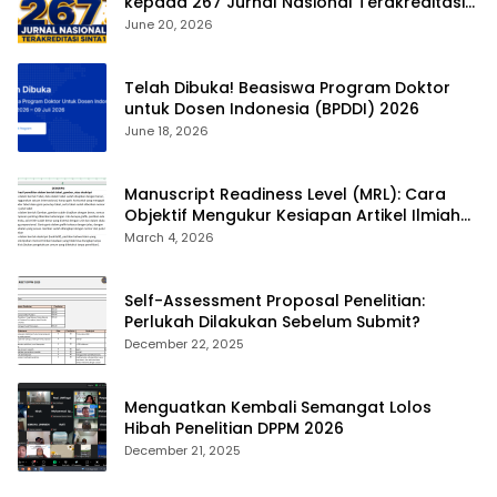
kepada 267 Jurnal Nasional Terakreditasi
SINTA 1
June 20, 2026
Telah Dibuka! Beasiswa Program Doktor
untuk Dosen Indonesia (BPDDI) 2026
June 18, 2026
Manuscript Readiness Level (MRL): Cara
Objektif Mengukur Kesiapan Artikel Ilmiah
Anda
March 4, 2026
Self-Assessment Proposal Penelitian:
Perlukah Dilakukan Sebelum Submit?
December 22, 2025
Menguatkan Kembali Semangat Lolos
Hibah Penelitian DPPM 2026
December 21, 2025