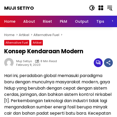
Skip
MUJI SETIYO
to
content
Belajar
Bersama,
Home
About
Riset
PkM
Output
Tips
Vi
Berkembang
Bersama
Home
Artikel
Alternative Fuel
Alternative Fuel
Artikel
Konsep Kendaraan Modern
Muji Setiyo
8 Min Read
February 8, 2023
Hari ini, peradaban global memasuki paradigma
baru dengan munculnya masyarakat modern, gaya
hidup yang berubah dengan cepat dengan sistem
cerdas, jaringan, dan bahkan sistem kontrol nirkabel
[1]. Perkembangan teknologi dan industri tidak lagi
mengandalkan sumber energi fosil berupa minyak
cair dan bahan padat seperti batu bara. Kecepatan