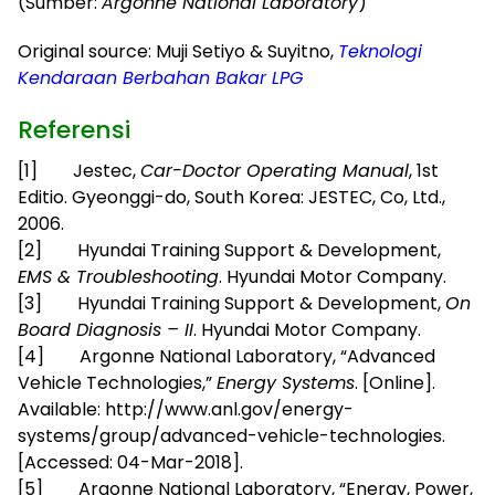
(Sumber:
Argonne National Laboratory
)
Original source: Muji Setiyo & Suyitno,
Teknologi
Kendaraan Berbahan Bakar LPG
Referensi
[1] Jestec,
Car-Doctor Operating Manual
, 1st
Editio. Gyeonggi-do, South Korea: JESTEC, Co, Ltd.,
2006.
[2] Hyundai Training Support & Development,
EMS & Troubleshooting
. Hyundai Motor Company.
[3] Hyundai Training Support & Development,
On
Board Diagnosis – II
. Hyundai Motor Company.
[4] Argonne National Laboratory, “Advanced
Vehicle Technologies,”
Energy Systems
. [Online].
Available: http://www.anl.gov/energy-
systems/group/advanced-vehicle-technologies.
[Accessed: 04-Mar-2018].
[5] Argonne National Laboratory, “Energy, Power,