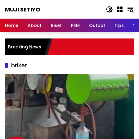
Skip
MUJI SETIYO
to
content
Belajar
Bersama,
Home
About
Riset
PkM
Output
Tips
Vi
Berkembang
Bersama
Breaking News
briket