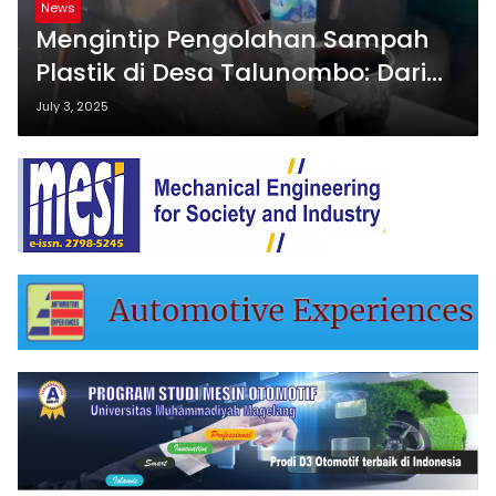
News
Mengintip Pengolahan Sampah
Plastik di Desa Talunombo: Dari
Sampah Jadi Solar Hingga Briket
July 3, 2025