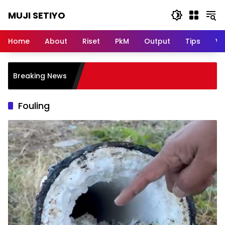
Skip
MUJI SETIYO
to
content
Belajar
Bersama,
Home
About
Riset
PkM
Output
Tips
Vi
Berkembang
Bersama
Breaking News
Fouling