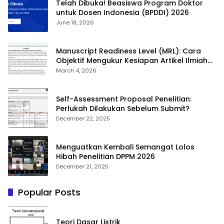
Telah Dibuka! Beasiswa Program Doktor
untuk Dosen Indonesia (BPDDI) 2026
June 18, 2026
Manuscript Readiness Level (MRL): Cara
Objektif Mengukur Kesiapan Artikel Ilmiah
Anda
March 4, 2026
Self-Assessment Proposal Penelitian:
Perlukah Dilakukan Sebelum Submit?
December 22, 2025
Menguatkan Kembali Semangat Lolos
Hibah Penelitian DPPM 2026
December 21, 2025
Popular Posts
Teori Dasar Listrik