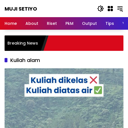
Skip
MUJI SETIYO
to
content
Belajar
Bersama,
Home
About
Riset
PkM
Output
Tips
Vi
Berkembang
Bersama
Breaking News
Kuliah alam