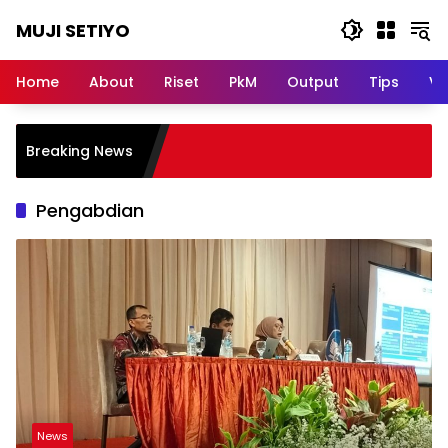
Skip
MUJI SETIYO
to
content
Belajar
Bersama,
Home
About
Riset
PkM
Output
Tips
Vi
Berkembang
Bersama
Breaking News
Pengabdian
News