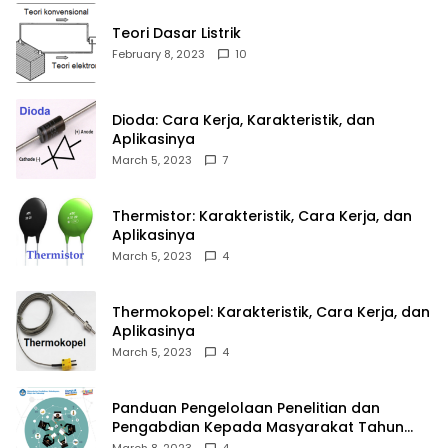
Teori Dasar Listrik
February 8, 2023
10
Dioda: Cara Kerja, Karakteristik, dan
Aplikasinya
March 5, 2023
7
Thermistor: Karakteristik, Cara Kerja, dan
Aplikasinya
March 5, 2023
4
Thermokopel: Karakteristik, Cara Kerja, dan
Aplikasinya
March 5, 2023
4
Panduan Pengelolaan Penelitian dan
Pengabdian Kepada Masyarakat Tahun
2023
March 8, 2023
4