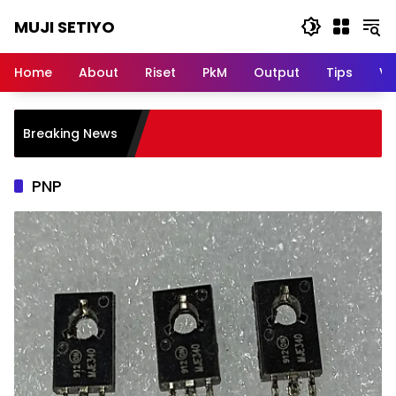
Skip
MUJI SETIYO
to
content
Belajar
Bersama,
Home
About
Riset
PkM
Output
Tips
Vi
Berkembang
Bersama
Breaking News
PNP