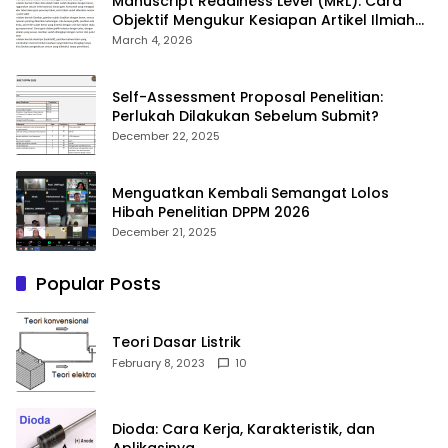
Manuscript Readiness Level (MRL): Cara
Objektif Mengukur Kesiapan Artikel Ilmiah
Anda
March 4, 2026
Self-Assessment Proposal Penelitian:
Perlukah Dilakukan Sebelum Submit?
December 22, 2025
Menguatkan Kembali Semangat Lolos
Hibah Penelitian DPPM 2026
December 21, 2025
Popular Posts
Teori Dasar Listrik
February 8, 2023
10
Dioda: Cara Kerja, Karakteristik, dan
Aplikasinya