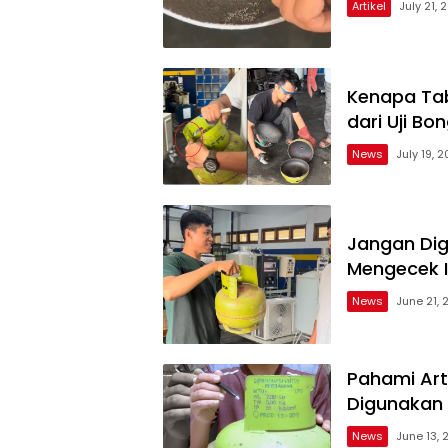
Artikel
July 21, 
Kenapa Tab
dari Uji B
News
July 19, 
Jangan Dig
Mengecek Isi
News
June 21, 
Pahami Art
Digunakan
News
June 13, 