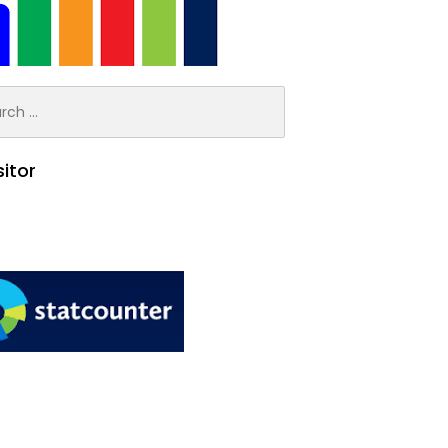
h
sitor