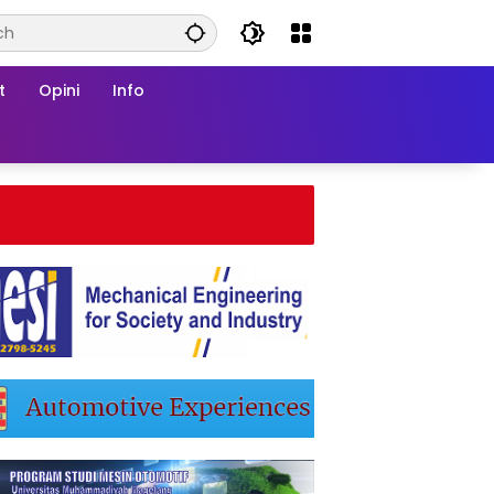
t
Opini
Info