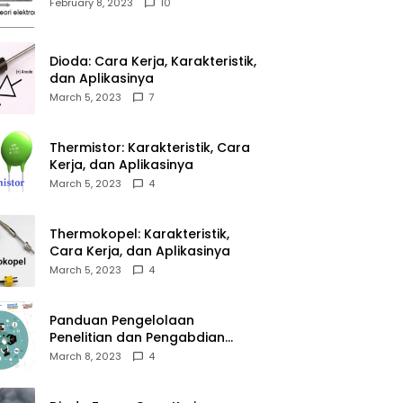
February 8, 2023
10
Dioda: Cara Kerja, Karakteristik,
dan Aplikasinya
March 5, 2023
7
Thermistor: Karakteristik, Cara
Kerja, dan Aplikasinya
March 5, 2023
4
Thermokopel: Karakteristik,
Cara Kerja, dan Aplikasinya
March 5, 2023
4
Panduan Pengelolaan
Penelitian dan Pengabdian
Kepada Masyarakat Tahun
March 8, 2023
4
2023