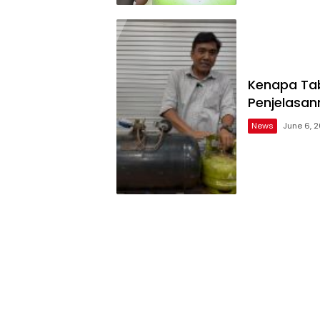
Kenapa Tab
Penjelasan
News
June 6, 