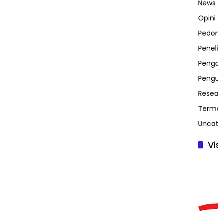
News
Opini
Pedo
Peneli
Penga
Peng
Resea
Term
Uncat
Vi