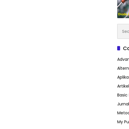
Searc
for:
Ca
Advan
Altern
Aplik
Artike
Basic 
Jurna
Metod
My Pu