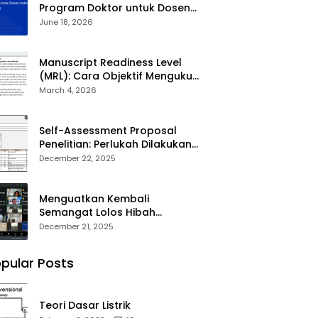
Program Doktor untuk Dosen
Indonesia (BPDDI) 2026
June 18, 2026
Manuscript Readiness Level
(MRL): Cara Objektif Mengukur
Kesiapan Artikel Ilmiah Anda
March 4, 2026
Self-Assessment Proposal
Penelitian: Perlukah Dilakukan
Sebelum Submit?
December 22, 2025
Menguatkan Kembali
Semangat Lolos Hibah
Penelitian DPPM 2026
December 21, 2025
pular Posts
Teori Dasar Listrik