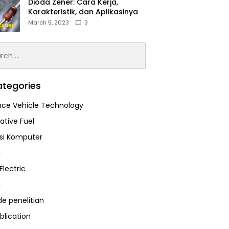
Dioda Zener: Cara Kerja,
Karakteristik, dan Aplikasinya
March 5, 2023
3
h
tegories
ce Vehicle Technology
ative Fuel
asi Komputer
l
Electric
l
e penelitian
blication