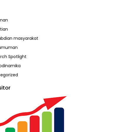
man
tian
bdian masyarakat
umuman
rch Spotlight
odinamika
egorized
sitor