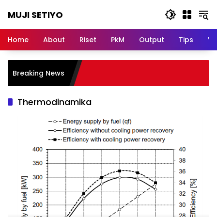
Skip
MUJI SETIYO
to
content
Belajar
Bersama,
Home
About
Riset
PkM
Output
Tips
Vi
Berkembang
Bersama
Breaking News
Thermodinamika