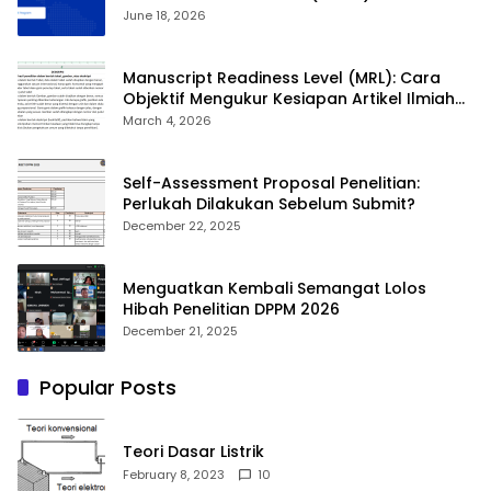
June 18, 2026
Manuscript Readiness Level (MRL): Cara
Objektif Mengukur Kesiapan Artikel Ilmiah
Anda
March 4, 2026
Self-Assessment Proposal Penelitian:
Perlukah Dilakukan Sebelum Submit?
December 22, 2025
Menguatkan Kembali Semangat Lolos
Hibah Penelitian DPPM 2026
December 21, 2025
Popular Posts
Teori Dasar Listrik
February 8, 2023
10