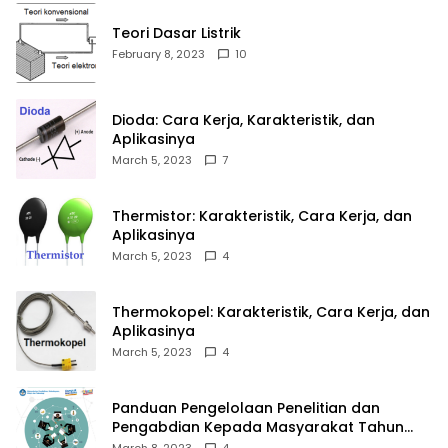
Teori Dasar Listrik
February 8, 2023
10
Dioda: Cara Kerja, Karakteristik, dan
Aplikasinya
March 5, 2023
7
Thermistor: Karakteristik, Cara Kerja, dan
Aplikasinya
March 5, 2023
4
Thermokopel: Karakteristik, Cara Kerja, dan
Aplikasinya
March 5, 2023
4
Panduan Pengelolaan Penelitian dan
Pengabdian Kepada Masyarakat Tahun
2023
March 8, 2023
4