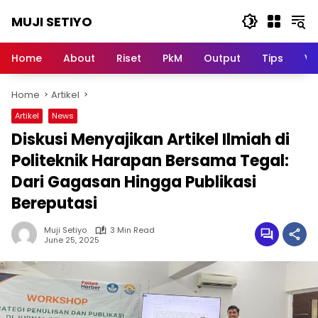
Skip
MUJI SETIYO
to
content
Belajar
Bersama,
Home
About
Riset
PkM
Output
Tips
Vi
Berkembang
Bersama
Home
Artikel
Artikel
News
Diskusi Menyajikan Artikel Ilmiah di
Politeknik Harapan Bersama Tegal:
Dari Gagasan Hingga Publikasi
Bereputasi
Muji Setiyo
3 Min Read
June 25, 2025