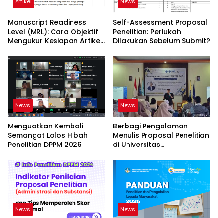
Artikel
News
Manuscript Readiness
Self-Assessment Proposal
Level (MRL): Cara Objektif
Penelitian: Perlukah
Mengukur Kesiapan Artikel
Dilakukan Sebelum Submit?
Ilmiah Anda
News
News
Menguatkan Kembali
Berbagi Pengalaman
Semangat Lolos Hibah
Menulis Proposal Penelitian
Penelitian DPPM 2026
di Universitas
Muhammadiyah Kuningan
News
News