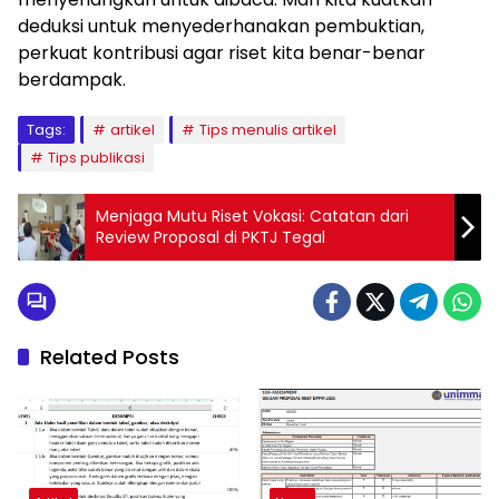
deduksi untuk menyederhanakan pembuktian,
perkuat kontribusi agar riset kita benar-benar
berdampak.
Tags:
artikel
Tips menulis artikel
Tips publikasi
Menjaga Mutu Riset Vokasi: Catatan dari
Review Proposal di PKTJ Tegal
Related Posts