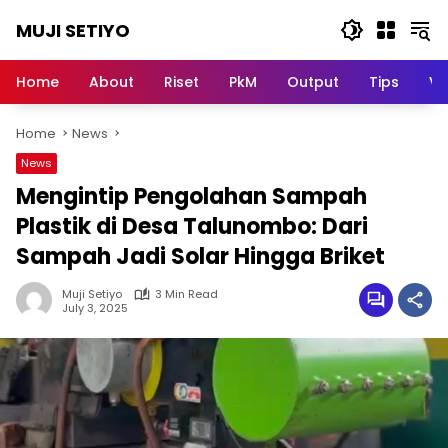
Skip
MUJI SETIYO
to
content
Belajar
Bersama,
Home
About
Riset
PkM
Output
Tips
Vi
Berkembang
Bersama
Home
News
News
Mengintip Pengolahan Sampah
Plastik di Desa Talunombo: Dari
Sampah Jadi Solar Hingga Briket
Muji Setiyo
3 Min Read
July 3, 2025