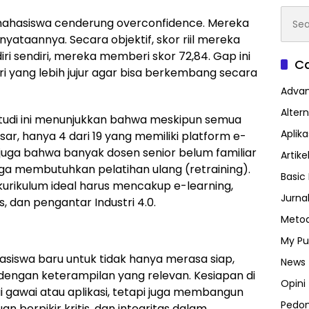
Searc
mahasiswa cenderung overconfidence. Mereka
for:
enyataannya. Secara objektif, skor riil mereka
iri sendiri, mereka memberi skor 72,84. Gap ini
Ca
i yang lebih jujur agar bisa berkembang secara
Advan
Altern
, studi ini menunjukkan bahwa meskipun semua
Aplik
asar, hanya 4 dari 19 yang memiliki platform e-
juga bahwa banyak dosen senior belum familiar
Artike
gga membutuhkan pelatihan ulang (retraining).
Basic 
rikulum ideal harus mencakup e-learning,
Jurna
s, dan pengantar Industri 4.0.
Metod
My Pu
asiswa baru untuk tidak hanya merasa siap,
News
dengan keterampilan yang relevan. Kesiapan di
Opini
i gawai atau aplikasi, tetapi juga membangun
Pedo
 berpikir kritis, dan integritas dalam