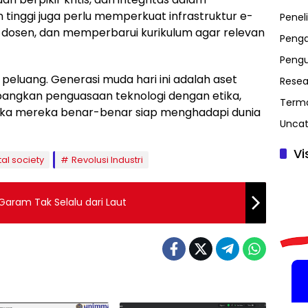
tinggi juga perlu memperkuat infrastruktur e-
Peneli
 dosen, dan memperbarui kurikulum agar relevan
Penga
Peng
s peluang. Generasi muda hari ini adalah aset
Resea
angkan penguasaan teknologi dengan etika,
Term
maka mereka benar-benar siap menghadapi dunia
Uncat
Vi
tal society
Revolusi Industri
Garam Tak Selalu dari Laut