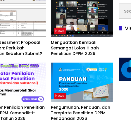
Searc
for:
Vi
News
ssessment Proposal
Menguatkan Kembali
ian: Perlukah
Semangat Lolos Hibah
kan Sebelum Submit?
Penelitian DPPM 2026
News
or Penilaian Penelitian
Pengumunan, Penduan, dan
DPPM Kemendikti–
Template Penelitian DPPM
 Tahun 2026
Pendanaan 2026