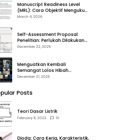
Manuscript Readiness Level
(MRL): Cara Objektif Mengukur
Kesiapan Artikel Ilmiah Anda
March 4, 2026
Self-Assessment Proposal
Penelitian: Perlukah Dilakukan
Sebelum Submit?
December 22, 2025
Menguatkan Kembali
Semangat Lolos Hibah
Penelitian DPPM 2026
December 21, 2025
pular Posts
Teori Dasar Listrik
February 8, 2023
10
Dioda: Cara Kerja, Karakteristik,