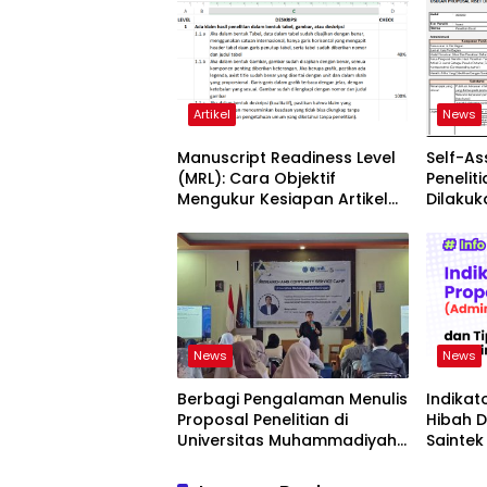
Artikel
News
Manuscript Readiness Level
Self-A
(MRL): Cara Objektif
Penelit
Mengukur Kesiapan Artikel
Dilaku
Ilmiah Anda
News
News
Berbagi Pengalaman Menulis
Indikat
Proposal Penelitian di
Hibah 
Universitas Muhammadiyah
Saintek
Kuningan