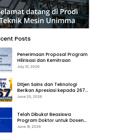
cent Posts
Penerimaan Proposal Program
Hilirisasi dan Kemitraan
July 10, 2026
Ditjen Sains dan Teknologi
Berikan Apresiasi kepada 267
Jurnal Nasional Terakreditasi
June 20, 2026
SINTA 1
Telah Dibuka! Beasiswa
Program Doktor untuk Dosen
Indonesia (BPDDI) 2026
June 18, 2026