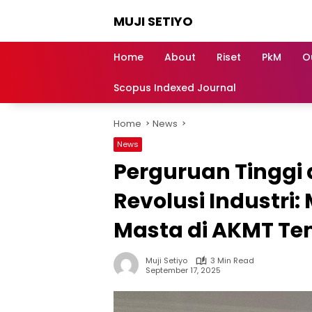
Skip
MUJI SETIYO
to
content
Belajar
Bersama,
Home
About
Riset
PkM
O
Berkembang
Bersama
Scopus Indexed Journal
Home
News
News
Perguruan Tinggi d
Revolusi Industri:
Masta di AKMT T
Muji Setiyo
3 Min Read
September 17, 2025