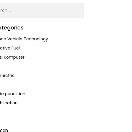
h
tegories
ce Vehicle Technology
ative Fuel
asi Komputer
l
Electric
l
e penelitian
blication
man