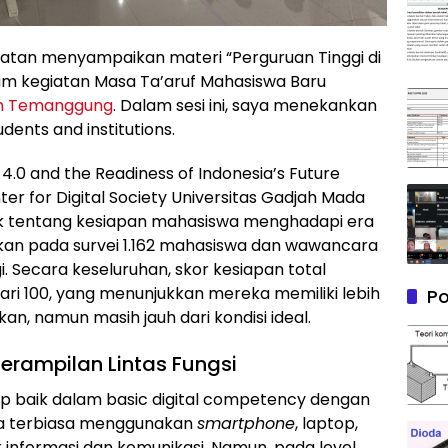
patan menyampaikan materi “Perguruan Tinggi di
dalam kegiatan Masa Ta’aruf Mahasiswa Baru
h Temanggung
. Dalam sesi ini, saya menekankan
udents and institutions.
4.0 and the Readiness of Indonesia’s Future
er for Digital Society Universitas Gadjah Mada
k tentang kesiapan mahasiswa menghadapi era
asarkan pada survei 1.162 mahasiswa dan wawancara
. Secara keseluruhan, skor kesiapan total
ari 100, yang menunjukkan mereka memiliki lebih
Po
an, namun masih jauh dari kondisi ideal.
terampilan Lintas Fungsi
p baik dalam basic digital competency dengan
eka terbiasa menggunakan
smartphone
, laptop,
k informasi dan komunikasi. Namun, pada level