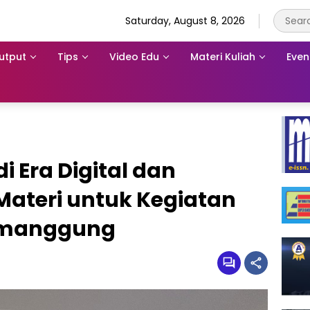
Saturday, August 8, 2026
utput
Tips
Video Edu
Materi Kuliah
Even
i Era Digital dan
 Materi untuk Kegiatan
emanggung