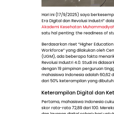
Hari ini (17/9/2025) saya berkesem
Era Digital dan Revolusi Industri” 
Akademi Kesehatan Muhammadiya
satu hal penting: the readiness of st
Berdasarkan riset “Higher Education 
Workforce” yang dilakukan oleh Cent
(UGM), ada beberapa fakta menari
Revolusi Industri 4.0. Studi ini did
dengan 19 pimpinan perguruan tinggi
mahasiswa Indonesia adalah 60,62 d
dari 50% keterampilan yang dibutuhk
Keterampilan Digital dan Ke
Pertama, mahasiswa Indonesia cuku
skor rata-rata 72,89 dari 100. Mer
dan layanan digital sehari-hari untu