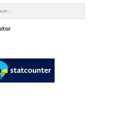
h
sitor