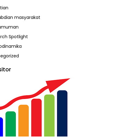
tian
bdian masyarakat
umuman
rch Spotlight
odinamika
egorized
sitor