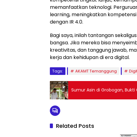
memanfaatkan teknologi. Perguruan 
learning, meningkatkan kompetensi
dengan IR 4.0.
Bagi saya, inilah tantangan sekaligu
bangsa. Jika mereka bisa menyeimb
kreativitas, dan tanggung jawab, 
kerja dan kehidupan di era digital.
Tags:
AKAMT Temanggung
Digi
Sumur Asin di Grobogan, Bukti 
Related Posts