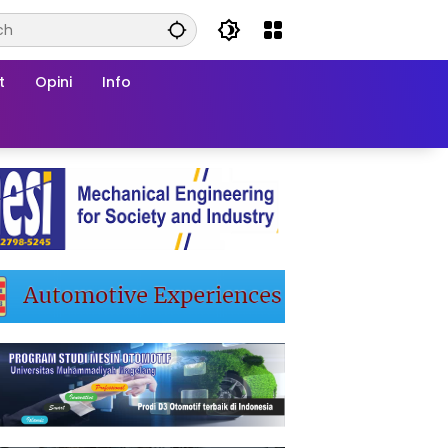
t
Opini
Info