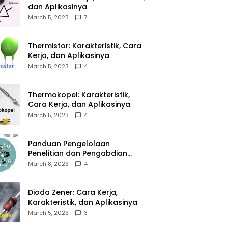
dan Aplikasinya
March 5, 2023
7
Thermistor: Karakteristik, Cara
Kerja, dan Aplikasinya
March 5, 2023
4
Thermokopel: Karakteristik,
Cara Kerja, dan Aplikasinya
March 5, 2023
4
Panduan Pengelolaan
Penelitian dan Pengabdian
Kepada Masyarakat Tahun
March 8, 2023
4
2023
Dioda Zener: Cara Kerja,
Karakteristik, dan Aplikasinya
March 5, 2023
3