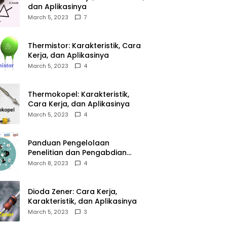
dan Aplikasinya
March 5, 2023
7
Thermistor: Karakteristik, Cara
Kerja, dan Aplikasinya
March 5, 2023
4
Thermokopel: Karakteristik,
Cara Kerja, dan Aplikasinya
March 5, 2023
4
Panduan Pengelolaan
Penelitian dan Pengabdian
Kepada Masyarakat Tahun
March 8, 2023
4
2023
Dioda Zener: Cara Kerja,
Karakteristik, dan Aplikasinya
March 5, 2023
3