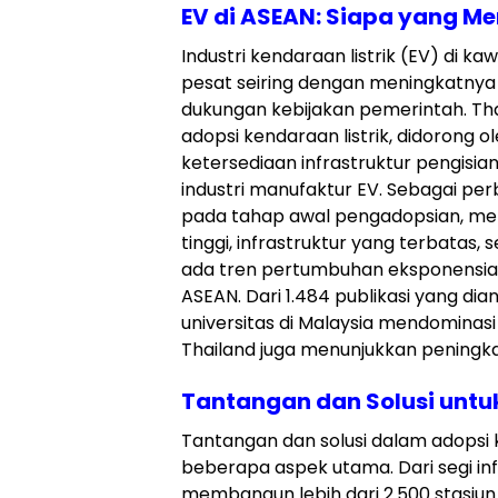
EV di ASEAN: Siapa yang M
Industri kendaraan listrik (EV) d
pesat seiring dengan meningkatnya
dukungan kebijakan pemerintah. Th
adopsi kendaraan listrik, didorong o
ketersediaan infrastruktur pengisian
industri manufaktur EV. Sebagai pe
pada tahap awal pengadopsian, men
tinggi, infrastruktur yang terbata
ada tren pertumbuhan eksponensial d
ASEAN. Dari 1.484 publikasi yang dia
universitas di Malaysia mendominasi
Thailand juga menunjukkan peningka
Tantangan dan Solusi untuk
Tantangan dan solusi dalam adopsi ke
beberapa aspek utama. Dari segi inf
membangun lebih dari 2.500 stasiun