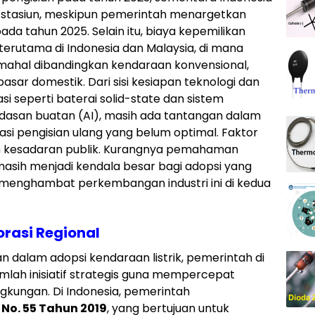
31 stasiun, meskipun pemerintah menargetkan
ada tahun 2025. Selain itu, biaya kepemilikan
terutama di Indonesia dan Malaysia, di mana
h mahal dibandingkan kendaraan konvensional,
sar domestik. Dari sisi kesiapan teknologi dan
i seperti baterai solid-state dan sistem
rdasan buatan (AI), masih ada tantangan dalam
asi pengisian ulang yang belum optimal. Faktor
ah kesadaran publik. Kurangnya pemahaman
masih menjadi kendala besar bagi adopsi yang
a, menghambat perkembangan industri ini di kedua
rasi Regional
 dalam adopsi kendaraan listrik, pemerintah di
mlah inisiatif strategis guna mempercepat
ngkungan. Di Indonesia, pemerintah
 No. 55 Tahun 2019
, yang bertujuan untuk