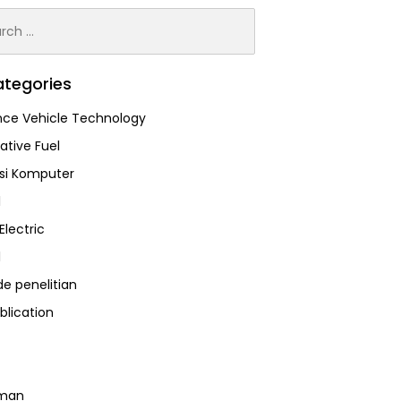
h
tegories
ce Vehicle Technology
ative Fuel
asi Komputer
l
Electric
l
e penelitian
blication
man