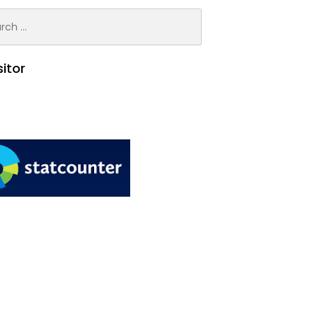
h
sitor