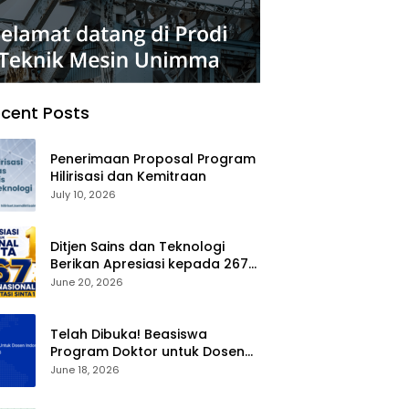
cent Posts
Penerimaan Proposal Program
Hilirisasi dan Kemitraan
July 10, 2026
Ditjen Sains dan Teknologi
Berikan Apresiasi kepada 267
Jurnal Nasional Terakreditasi
June 20, 2026
SINTA 1
Telah Dibuka! Beasiswa
Program Doktor untuk Dosen
Indonesia (BPDDI) 2026
June 18, 2026