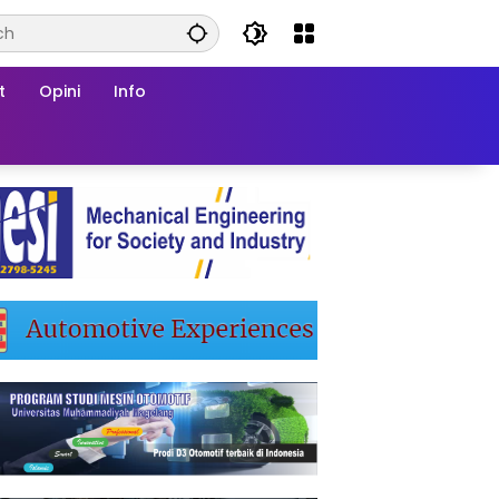
t
Opini
Info