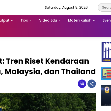
Saturday, August 8, 2026
utput
Tips
Video Edu
Materi Kuliah
Even
t: Tren Riset Kendaraan
ia, Malaysia, dan Thailand