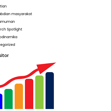
tian
bdian masyarakat
umuman
rch Spotlight
odinamika
egorized
sitor