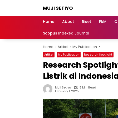
Skip
MUJI SETIYO
to
content
Belajar
Bersama,
Home
About
Riset
PkM
O
Berkembang
Bersama
Scopus Indexed Journal
Home
Artikel
My Publication
Artikel
My Publication
Research Spotlight
Research Spotligh
Listrik di Indones
Muji Setiyo
5 Min Read
February 1, 2025