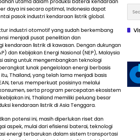
 bahan utama dalam produksi baterai kendaraan
Searc
r daya ini secara optimal, Indonesia dapat
for:
i pasok industri kendaraan listrik global.
Vi
ruktur industri otomotif yang sudah berkembang
ensi menjadi pusat penelitian dan
 kendaraan listrik di kawasan. Dengan dukungan
AP) dan Kebijakan Energi Nasional (NEP), Malaysia
asi asing untuk mengembangkan teknologi
 perangkat lunak pengelolaan energi berbasis
tu, Thailand, yang telah lama menjadi basis
EAN, terus memperkuat posisinya melalui
agi konsumen, serta program percepatan ekosistem
ebijakan ini, Thailand memiliki peluang besar
si kendaraan listrik di Asia Tenggara.
n potensi ini, masih diperlukan riset dan
i aspek, mulai dari efisiensi baterai, teknologi
asi energi terbarukan dalam sistem transportasi