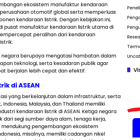
mbangan ekosistem manufaktur kendaraan
Peneli
ri perusahaan otomotif global serta memperluas
Penga
onen kendaraan listrik. Dengan kebijakan ini,
 pusat manufaktur kendaraan listrik utama di
Peng
mempercepat peralihan dari kendaraan
Resea
strik.
Term
tiga negara berupaya mengatasi hambatan dalam
Uncat
siapan teknologi, serta kesadaran publik agar
Vi
at berjalan lebih cepat dan efektif.
rik di ASEAN
asi yang berkelanjutan dalam infrastruktur, serta
Indonesia, Malaysia, dan Thailand memiliki
dustri kendaraan listrik di ASEAN. Ketiga negara
aik dari segi sumber daya alam, tenaga kerja,
pat mendukung pengembangan ekosistem
Indonesia, misalnya, memiliki cadangan nikel