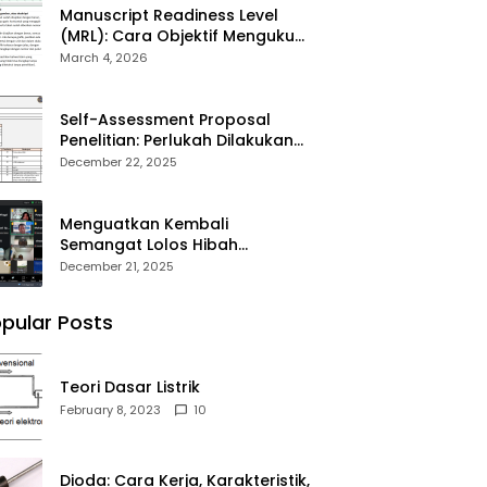
Manuscript Readiness Level
(MRL): Cara Objektif Mengukur
Kesiapan Artikel Ilmiah Anda
March 4, 2026
Self-Assessment Proposal
Penelitian: Perlukah Dilakukan
Sebelum Submit?
December 22, 2025
Menguatkan Kembali
Semangat Lolos Hibah
Penelitian DPPM 2026
December 21, 2025
pular Posts
Teori Dasar Listrik
February 8, 2023
10
Dioda: Cara Kerja, Karakteristik,