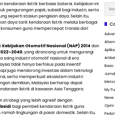
ndaraan listrik berbasis baterai. Kebijakan ini
Searc
k pengurangan pajak, subsidi bagi industri, serta
for:
 seperti stasiun pengisian daya. Selain itu,
n daya tarik kendaraan listrik melalui berbagai
Ca
n konsumen guna mempercepat transisi dari
Advan
Altern
i
Kebijakan Otomotif Nasional (NAP) 2014
dan
Aplik
 2022–2040
, yang dirancang untuk mengurangi
Artike
saing industri otomotif nasional di era
Malaysia tidak hanya berfokus pada insentif
Basic 
tapi juga mendorong investasi dalam teknologi
Jurna
rai, serta memperkuat ekosistem industri
Metod
Dengan demikian, Malaysia berharap dapat
endaraan listrik di kawasan Asia Tenggara.
My Pu
News
 strategi yang lebih agresif dengan
Opini
ubsidi
bagi pembeli kendaraan listrik guna
amah lingkungan di pasar domestik. Selain itu,
Pedo