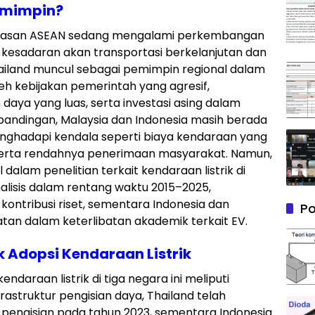
emimpin?
i kawasan ASEAN sedang mengalami perkembangan
 kesadaran akan transportasi berkelanjutan dan
ailand muncul sebagai pemimpin regional dalam
leh kebijakan pemerintah yang agresif,
 daya yang luas, serta investasi asing dalam
rbandingan, Malaysia dan Indonesia masih berada
ghadapi kendala seperti biaya kendaraan yang
s, serta rendahnya penerimaan masyarakat. Namun,
alam penelitian terkait kendaraan listrik di
nalisis dalam rentang waktu 2015–2025,
 kontribusi riset, sementara Indonesia dan
Po
tan dalam keterlibatan akademik terkait EV.
 Adopsi Kendaraan Listrik
ndaraan listrik di tiga negara ini meliputi
rastruktur pengisian daya, Thailand telah
 pengisian pada tahun 2023, sementara Indonesia