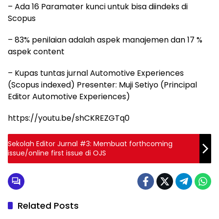
– Ada 16 Paramater kunci untuk bisa diindeks di
Scopus
– 83% penilaian adalah aspek manajemen dan 17 %
aspek content
– Kupas tuntas jurnal Automotive Experiences
(Scopus indexed) Presenter: Muji Setiyo (Principal
Editor Automotive Experiences)
https://youtu.be/shCKREZGTq0
Sekolah Editor Jurnal #3: Membuat forthcoming
issue/online first issue di OJS
Related Posts