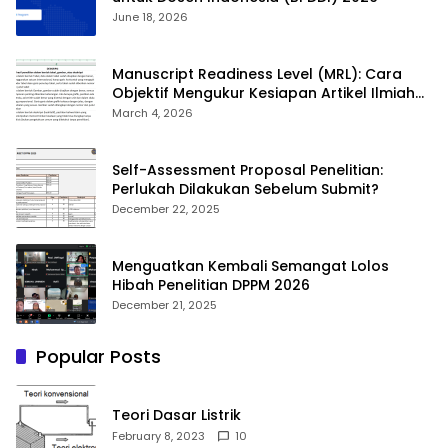
June 18, 2026
Manuscript Readiness Level (MRL): Cara
Objektif Mengukur Kesiapan Artikel Ilmiah
Anda
March 4, 2026
Self-Assessment Proposal Penelitian:
Perlukah Dilakukan Sebelum Submit?
December 22, 2025
Menguatkan Kembali Semangat Lolos
Hibah Penelitian DPPM 2026
December 21, 2025
Popular Posts
Teori Dasar Listrik
February 8, 2023
10