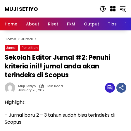
Skip
MUJI SETIYO
to
content
Belajar
Bersama,
Home
About
Riset
PkM
Output
Tips
Vi
Berkembang
Bersama
Home
Jurnal
Jurnal
Penelitian
Sekolah Editor Jurnal #2: Penuhi
kriteria ini!! jurnal anda akan
terindeks di Scopus
Muji Setiyo
1 Min Read
January 23, 2021
Highlight:
– Jurnal baru 2 – 3 tahun sudah bisa terindeks di
Scopus