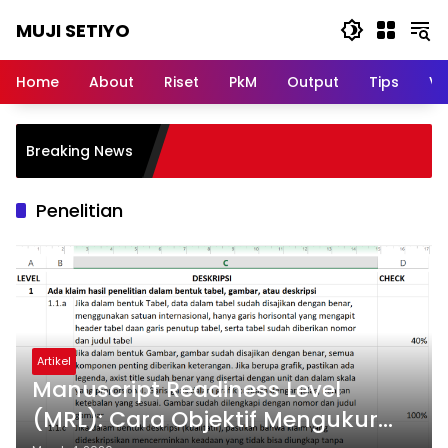
Skip
MUJI SETIYO
to
content
Belajar
Bersama,
Home
About
Riset
PkM
Output
Tips
Vi
Berkembang
Bersama
Breaking News
Penelitian
Artikel
Manuscript Readiness Level
(MRL): Cara Objektif Mengukur