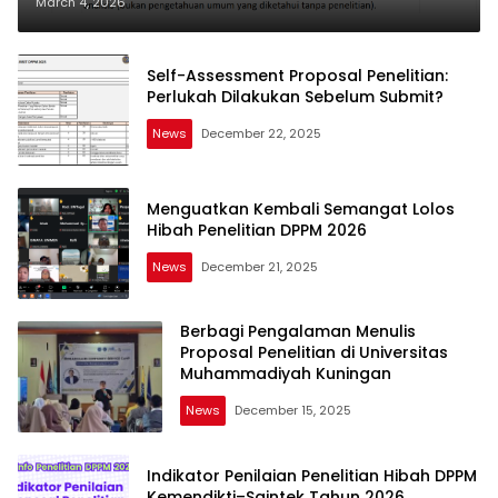
Kesiapan Artikel Ilmiah Anda
March 4, 2026
Self-Assessment Proposal Penelitian:
Perlukah Dilakukan Sebelum Submit?
News
December 22, 2025
Menguatkan Kembali Semangat Lolos
Hibah Penelitian DPPM 2026
News
December 21, 2025
Berbagi Pengalaman Menulis
Proposal Penelitian di Universitas
Muhammadiyah Kuningan
News
December 15, 2025
Indikator Penilaian Penelitian Hibah DPPM
Kemendikti–Saintek Tahun 2026