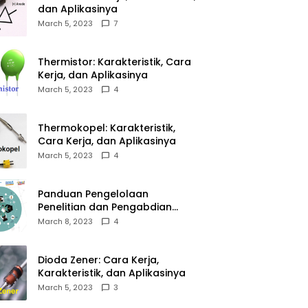
dan Aplikasinya
March 5, 2023
7
Thermistor: Karakteristik, Cara
Kerja, dan Aplikasinya
March 5, 2023
4
Thermokopel: Karakteristik,
Cara Kerja, dan Aplikasinya
March 5, 2023
4
Panduan Pengelolaan
Penelitian dan Pengabdian
Kepada Masyarakat Tahun
March 8, 2023
4
2023
Dioda Zener: Cara Kerja,
Karakteristik, dan Aplikasinya
March 5, 2023
3