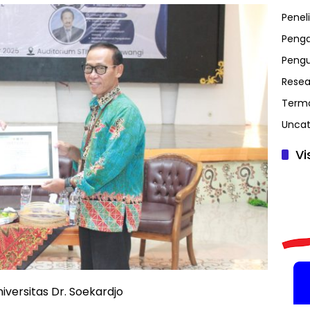
Peneli
Penga
Peng
Resea
Term
Uncat
Vi
iversitas Dr. Soekardjo