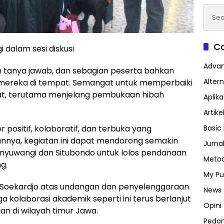
Searc
for:
Ca
 dalam sesi diskusi
Advan
uh tanya jawab, dan sebagian peserta bahkan
Altern
 mereka di tempat. Semangat untuk memperbaiki
kuat, terutama menjelang pembukaan hibah
Aplik
Artike
positif, kolaboratif, dan terbuka yang
Basic 
annya, kegiatan ini dapat mendorong semakin
Jurna
anyuwangi dan Situbondo untuk lolos pendanaan
Metod
g.
My Pu
r. Soekardjo atas undangan dan penyelenggaraan
News
a kolaborasi akademik seperti ini terus berlanjut
Opini
n di wilayah timur Jawa.
Pedo