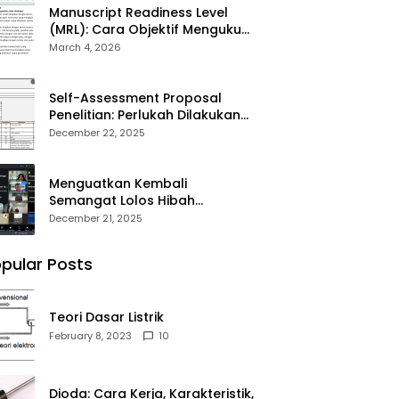
Manuscript Readiness Level
(MRL): Cara Objektif Mengukur
Kesiapan Artikel Ilmiah Anda
March 4, 2026
Self-Assessment Proposal
Penelitian: Perlukah Dilakukan
Sebelum Submit?
December 22, 2025
Menguatkan Kembali
Semangat Lolos Hibah
Penelitian DPPM 2026
December 21, 2025
pular Posts
Teori Dasar Listrik
February 8, 2023
10
Dioda: Cara Kerja, Karakteristik,