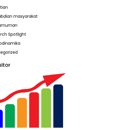
tian
bdian masyarakat
umuman
rch Spotlight
odinamika
egorized
sitor