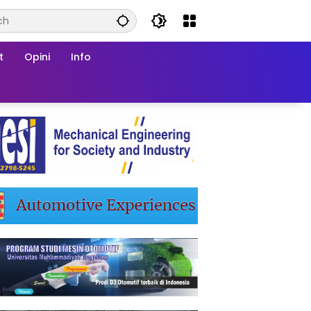
t
Opini
Info