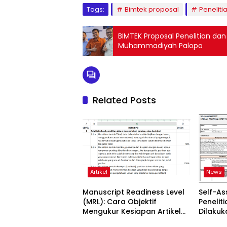
Tags:
Bimtek proposal
Peneliti
BIMTEK Proposal Penelitian dan P
Muhammadiyah Palopo
Related Posts
Artikel
News
Manuscript Readiness Level
Self-A
(MRL): Cara Objektif
Penelit
Mengukur Kesiapan Artikel
Dilaku
Ilmiah Anda