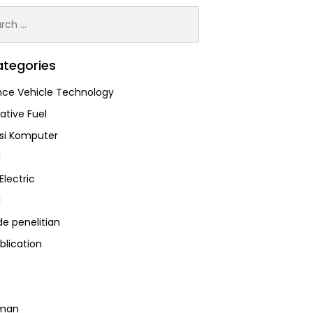
h
tegories
ce Vehicle Technology
ative Fuel
asi Komputer
l
Electric
l
e penelitian
blication
man