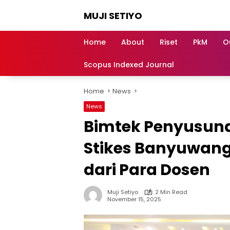
Skip
MUJI SETIYO
to
content
Belajar
Bersama,
Home
About
Riset
PkM
O
Berkembang
Bersama
Scopus Indexed Journal
Home
News
News
Bimtek Penyusunan
Stikes Banyuwang
dari Para Dosen
Muji Setiyo
2 Min Read
November 15, 2025