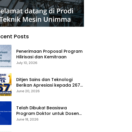
cent Posts
Penerimaan Proposal Program
Hilirisasi dan Kemitraan
July 10, 2026
Ditjen Sains dan Teknologi
Berikan Apresiasi kepada 267
Jurnal Nasional Terakreditasi
June 20, 2026
SINTA 1
Telah Dibuka! Beasiswa
Program Doktor untuk Dosen
Indonesia (BPDDI) 2026
June 18, 2026