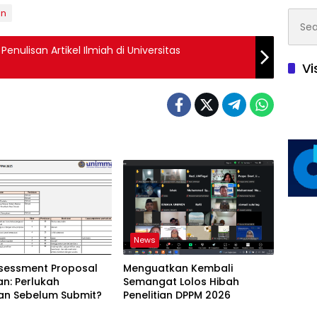
an
Searc
for:
enulisan Artikel Ilmiah di Universitas
Vi
News
ssessment Proposal
Menguatkan Kembali
ian: Perlukah
Semangat Lolos Hibah
kan Sebelum Submit?
Penelitian DPPM 2026