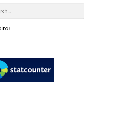
h
sitor