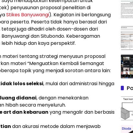
 Saya mendapatkan kesempatan untuk
ek) penyusunan proposal penelitian di
nya
Stikes Banyuwangi
). Kegiatan ini berlangsung
ara peserta. Peserta tidak hanya berasal dari
 tetapi juga dihadiri oleh dosen-dosen dari
yah Banyuwangi dan Situbondo. Keberagaman
 lebih hidup dan kaya perspektif.
 materi tentang strategi menyusun proposal
sarkan materi “Menguatkan Kembali Semangat
eberapa topik yang menjadi sorotan antara lain:
idak lolos seleksi
, mulai dari administrasi hingga
Po
eluang didanai
, dengan menekankan
 hibah secara menyeluruh.
e art dan kebaruan
yang mengalir dan berbasis
tian
dan akurasi metode dalam menjawab