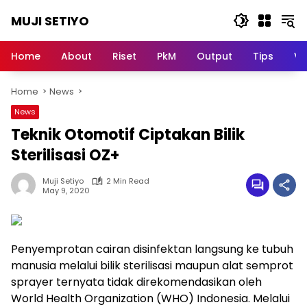
Skip
MUJI SETIYO
to
content
Belajar
Bersama,
Home
About
Riset
PkM
Output
Tips
Vi
Berkembang
Bersama
Home
News
News
Teknik Otomotif Ciptakan Bilik
Sterilisasi OZ+
Muji Setiyo
2 Min Read
May 9, 2020
Penyemprotan cairan disinfektan langsung ke tubuh
manusia melalui bilik sterilisasi maupun alat semprot
sprayer ternyata tidak direkomendasikan oleh
World Health Organization (WHO) Indonesia. Melalui