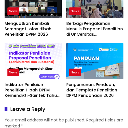
News
News
Menguatkan Kembali
Berbagi Pengalaman
Semangat Lolos Hibah
Menulis Proposal Penelitian
Penelitian DPPM 2026
di Universitas
Muhammadiyah Kuningan
News
News
Indikator Penilaian
Pengumunan, Penduan,
Penelitian Hibah DPPM
dan Template Penelitian
Kemendikti–Saintek Tahun
DPPM Pendanaan 2026
2026
Leave a Reply
Your email address will not be published.
Required fields are
marked
*