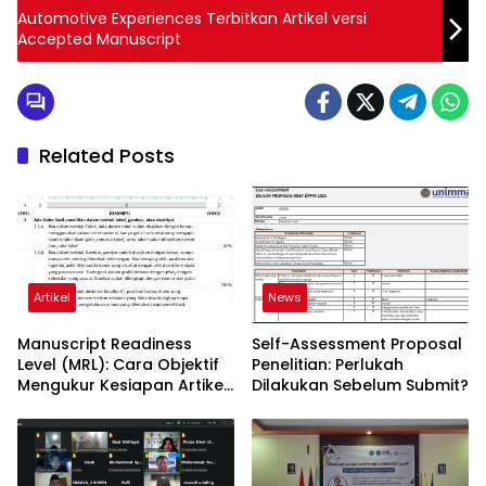
Automotive Experiences Terbitkan Artikel versi
Accepted Manuscript
Related Posts
Artikel
News
Manuscript Readiness
Self-Assessment Proposal
Level (MRL): Cara Objektif
Penelitian: Perlukah
Mengukur Kesiapan Artikel
Dilakukan Sebelum Submit?
Ilmiah Anda