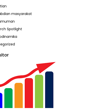
tian
bdian masyarakat
umuman
rch Spotlight
odinamika
egorized
sitor