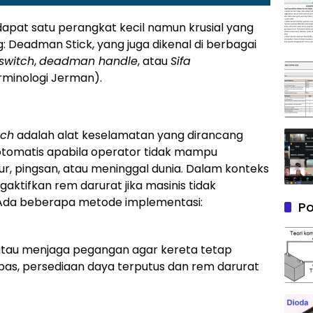
rdapat satu perangkat kecil namun krusial yang
: Deadman Stick, yang juga dikenal di berbagai
switch
,
deadman handle
, atau
Sifa
minologi Jerman).
tch
adalah alat keselamatan yang dirancang
otomatis apabila operator tidak mampu
ur, pingsan, atau meninggal dunia. Dalam konteks
gaktifkan rem darurat jika masinis tidak
Ada beberapa metode implementasi:
Po
 atau menjaga pegangan agar kereta tetap
epas, persediaan daya terputus dan rem darurat