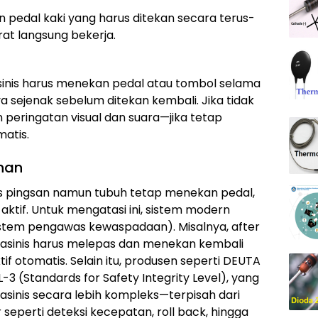
pedal kaki yang harus ditekan secara terus-
rat langsung bekerja.
sinis harus menekan pedal atau tombol selama
ya sejenak sebelum ditekan kembali. Jika tidak
 peringatan visual dan suara—jika tetap
matis.
han
is pingsan namun tubuh tetap menekan pedal,
aktif. Untuk mengatasi ini, sistem modern
stem pengawas kewaspadaan). Misalnya, after
masinis harus melepas dan menekan kembali
tif otomatis. Selain itu, produsen seperti DEUTA
-3 (Standards for Safety Integrity Level), yang
nis secara lebih kompleks—terpisah dari
 seperti deteksi kecepatan, roll back, hingga