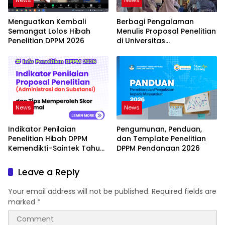
News
News
Menguatkan Kembali
Berbagi Pengalaman
Semangat Lolos Hibah
Menulis Proposal Penelitian
Penelitian DPPM 2026
di Universitas
Muhammadiyah Kuningan
News
News
Indikator Penilaian
Pengumunan, Penduan,
Penelitian Hibah DPPM
dan Template Penelitian
Kemendikti–Saintek Tahun
DPPM Pendanaan 2026
2026
Leave a Reply
Your email address will not be published.
Required fields are
marked
*