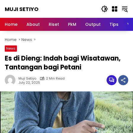
Skip
MUJI SETIYO
to
content
Belajar
Bersama,
Home
About
Riset
PkM
Output
Tips
Vi
Berkembang
Bersama
Home
News
News
Es di Dieng: Indah bagi Wisatawan,
Tantangan bagi Petani
Muji Setiyo
2 Min Read
July 22, 2025