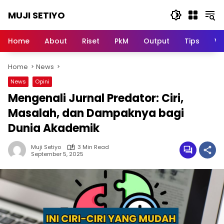
Skip
MUJI SETIYO
to
content
Belajar
Bersama,
Home
About
Riset
PkM
Output
Tips
Vi
Berkembang
Bersama
Home
News
News
Opini
Mengenali Jurnal Predator: Ciri,
Masalah, dan Dampaknya bagi
Dunia Akademik
Muji Setiyo
3 Min Read
September 5, 2025