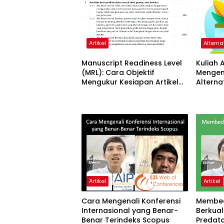
Artikel
Alterna
Manuscript Readiness Level
Kuliah A
(MRL): Cara Objektif
Mengen
Mengukur Kesiapan Artikel
Alternat
Ilmiah Anda
Artikel
Artikel
Cara Mengenali Konferensi
Membed
Internasional yang Benar-
Berkual
Benar Terindeks Scopus
Predato