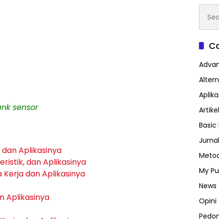
Searc
for:
Ca
Advan
Altern
Aplik
ank sensor
Artike
Basic 
Jurna
, dan Aplikasinya
Metod
ristik, dan Aplikasinya
My Pu
a Kerja dan Aplikasinya
News
an Aplikasinya
Opini
Pedo