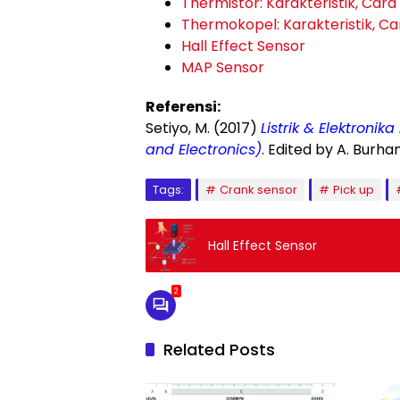
Thermistor: Karakteristik, Cara
Thermokopel: Karakteristik, Car
Hall Effect Sensor
MAP Sensor
Referensi:
Setiyo, M. (2017)
Listrik & Elektronik
and Electronics)
. Edited by A. Burh
Tags:
Crank sensor
Pick up
Hall Effect Sensor
2
Related Posts