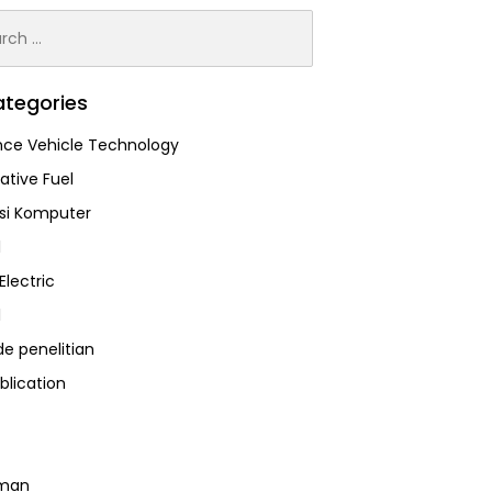
h
tegories
ce Vehicle Technology
ative Fuel
asi Komputer
l
Electric
l
e penelitian
blication
man