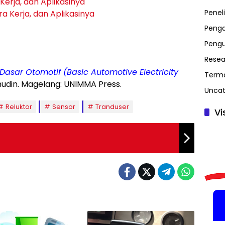
 Kerja, dan Aplikasinya
Peneli
a Kerja, dan Aplikasinya
Penga
Peng
Resea
a Dasar Otomotif (Basic Automotive Electricity
Term
anudin. Magelang: UNIMMA Press.
Uncat
Reluktor
Sensor
Tranduser
Vi