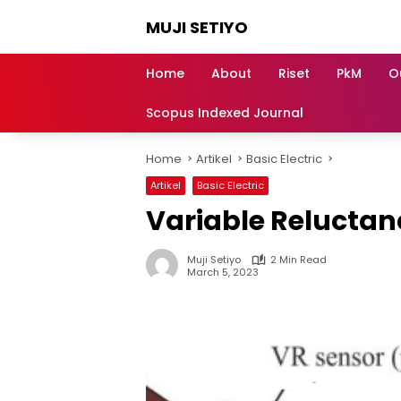
Skip
MUJI SETIYO
to
content
Belajar
Bersama,
Home
About
Riset
PkM
O
Berkembang
Bersama
Scopus Indexed Journal
Home
Artikel
Basic Electric
Artikel
Basic Electric
Variable Reluctan
Muji Setiyo
2 Min Read
March 5, 2023