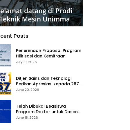
cent Posts
Penerimaan Proposal Program
Hilirisasi dan Kemitraan
July 10, 2026
Ditjen Sains dan Teknologi
Berikan Apresiasi kepada 267
Jurnal Nasional Terakreditasi
June 20, 2026
SINTA 1
Telah Dibuka! Beasiswa
Program Doktor untuk Dosen
Indonesia (BPDDI) 2026
June 18, 2026