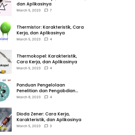
dan Aplikasinya
March 5, 2023
7
Thermistor: Karakteristik, Cara
Kerja, dan Aplikasinya
March 5, 2023
4
Thermokopel: Karakteristik,
Cara Kerja, dan Aplikasinya
March 5, 2023
4
Panduan Pengelolaan
Penelitian dan Pengabdian
Kepada Masyarakat Tahun
March 8, 2023
4
2023
Dioda Zener: Cara Kerja,
Karakteristik, dan Aplikasinya
March 5, 2023
3