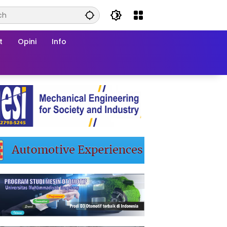
t
Opini
Info