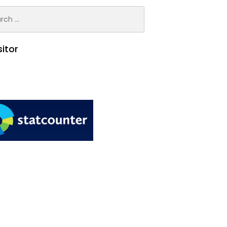
h
sitor