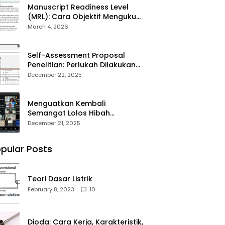
Manuscript Readiness Level
(MRL): Cara Objektif Mengukur
Kesiapan Artikel Ilmiah Anda
March 4, 2026
Self-Assessment Proposal
Penelitian: Perlukah Dilakukan
Sebelum Submit?
December 22, 2025
Menguatkan Kembali
Semangat Lolos Hibah
Penelitian DPPM 2026
December 21, 2025
pular Posts
Teori Dasar Listrik
February 8, 2023
10
Dioda: Cara Kerja, Karakteristik,