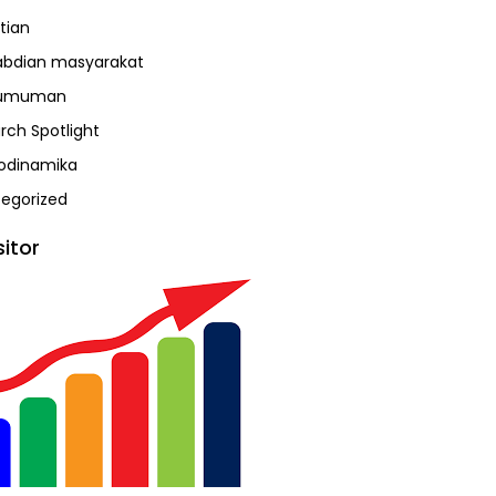
tian
bdian masyarakat
umuman
rch Spotlight
odinamika
egorized
sitor