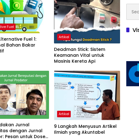
Searc
for:
tive Fuel
Vi
Artikel
lternative Fuel 1:
al Bahan Bakar
Deadman Stick: Sistem
if
Keamanan Vital untuk
Masinis Kereta Api
Artikel
akan Jurnal
9 Langkah Menyusun Artikel
itas dengan Jurnal
Ilmiah yang Akuntabel
r: Pesan untuk Dosen