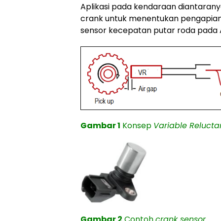
Aplikasi pada kendaraan diantarany
crank untuk menentukan pengapian,
sensor kecepatan putar roda pada A
Gambar 1
Konsep
Variable Relucta
Gambar 2
Contoh
crank sensor