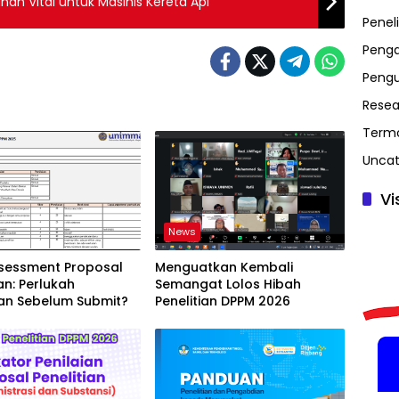
n Vital untuk Masinis Kereta Api
Peneli
Penga
Peng
Resea
Term
Uncat
Vi
News
ssessment Proposal
Menguatkan Kembali
ian: Perlukah
Semangat Lolos Hibah
kan Sebelum Submit?
Penelitian DPPM 2026