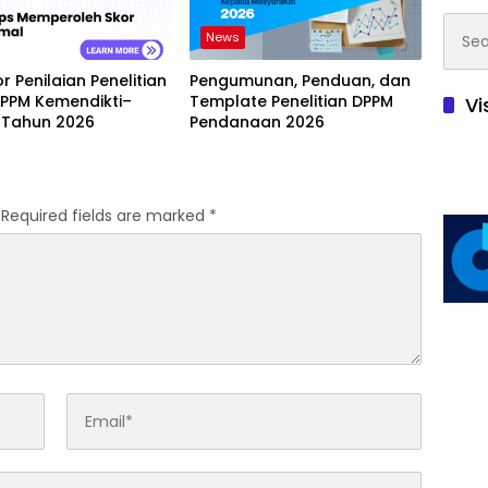
Searc
News
for:
or Penilaian Penelitian
Pengumunan, Penduan, dan
DPPM Kemendikti–
Template Penelitian DPPM
Vi
 Tahun 2026
Pendanaan 2026
Required fields are marked
*