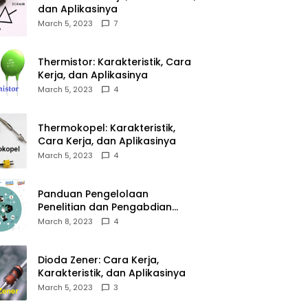
dan Aplikasinya
March 5, 2023
7
Thermistor: Karakteristik, Cara
Kerja, dan Aplikasinya
March 5, 2023
4
Thermokopel: Karakteristik,
Cara Kerja, dan Aplikasinya
March 5, 2023
4
Panduan Pengelolaan
Penelitian dan Pengabdian
Kepada Masyarakat Tahun
March 8, 2023
4
2023
Dioda Zener: Cara Kerja,
Karakteristik, dan Aplikasinya
March 5, 2023
3