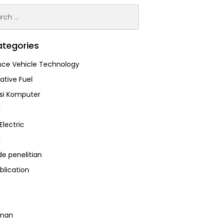
h
tegories
ce Vehicle Technology
ative Fuel
asi Komputer
l
Electric
l
e penelitian
blication
man