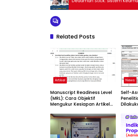
Deadman Stick: Sistem Keamana
Related Posts
Artikel
News
Manuscript Readiness Level
Self-A
(MRL): Cara Objektif
Penelit
Mengukur Kesiapan Artikel
Dilaku
Ilmiah Anda