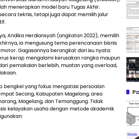
lah menerapkan model baru Tugas Akhir.
secara teknis, tetapi juga dapat memilih jalur
if.
a, Andika Herdiansyah (angkatan 2022), memilih
 akhirnya, ia mengusung tema perencanaan bisnis
motor. Gagasannya berangkat dari isu nyata:
erus kerap mengalami kerusakan rangka maupun
dari pemakaian berlebih, muatan yang overload,
lakaan.
 bengkel yang fokus mengatasi persoalan
Po
g empat Secang, Kabupaten Magelang, area
arang, Magelang, dan Temanggung. Tidak
lisis kelayakan usaha dengan metode akademik
digunakan: