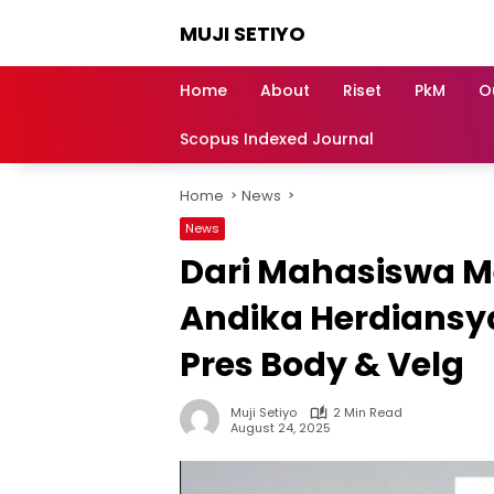
Skip
MUJI SETIYO
to
content
Belajar
Bersama,
Home
About
Riset
PkM
O
Berkembang
Bersama
Scopus Indexed Journal
Home
News
News
Dari Mahasiswa Me
Andika Herdiansy
Pres Body & Velg
Muji Setiyo
2 Min Read
August 24, 2025