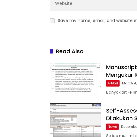
Save my name, email, and website in
Read Also
Manuscript
Mengukur K
Artikel
March 4
Banyak artikel i
Self-Asses
Dilakukan 
News
December
Setiap musim hib