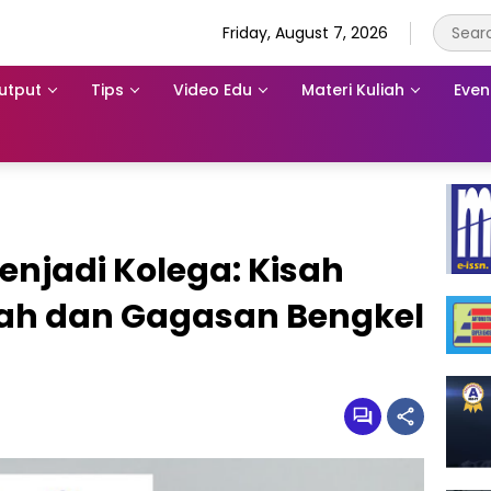
Friday, August 7, 2026
utput
Tips
Video Edu
Materi Kuliah
Even
njadi Kolega: Kisah
ah dan Gagasan Bengkel