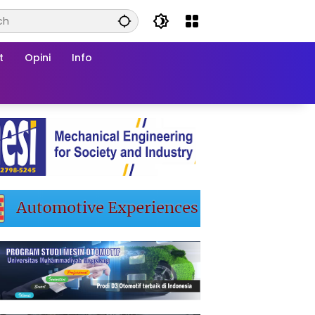
t
Opini
Info