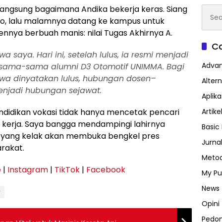
langsung bagaimana Andika bekerja keras. Siang
Searc
for:
to, lalu malamnya datang ke kampus untuk
nnya berbuah manis: nilai Tugas Akhirnya A.
Ca
saya. Hari ini, setelah lulus, ia resmi menjadi
Advan
 sama-sama alumni D3 Otomotif UNIMMA. Bagi
swa dinyatakan lulus, hubungan dosen–
Altern
enjadi hubungan sejawat.
Aplik
Artike
ndidikan vokasi tidak hanya mencetak pencari
n kerja. Saya bangga mendampingi lahirnya
Basic 
, yang kelak akan membuka bengkel pres
Jurna
arakat.
Metod
e
|
Instagram
|
TikTok
|
Facebook
My Pu
News
r
Opini
Pedo