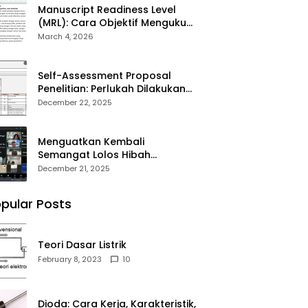
Manuscript Readiness Level
(MRL): Cara Objektif Mengukur
Kesiapan Artikel Ilmiah Anda
March 4, 2026
Self-Assessment Proposal
Penelitian: Perlukah Dilakukan
Sebelum Submit?
December 22, 2025
Menguatkan Kembali
Semangat Lolos Hibah
Penelitian DPPM 2026
December 21, 2025
pular Posts
Teori Dasar Listrik
February 8, 2023
10
Dioda: Cara Kerja, Karakteristik,