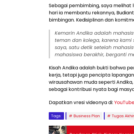
Sebagai pembimbing, saya melihat 
hari ia membantu rekannya, Budian
bimbingan. Kedisiplinan dan komitme
Kemarin Andika adalah mahasiswa 
teman dan kolega, karena kami
saya, satu detik setelah mahasi
mahasiswa berakhir, berganti m
Kisah Andika adalah bukti bahwa pe
kerja, tetapi juga pencipta lapanga
wirausahawan muda seperti Andika
sebagai kontribusi nyata bagi masy
Dapatkan vresi videonya di:
YouTub
Tags:
Business Plan
Tugas Akhi