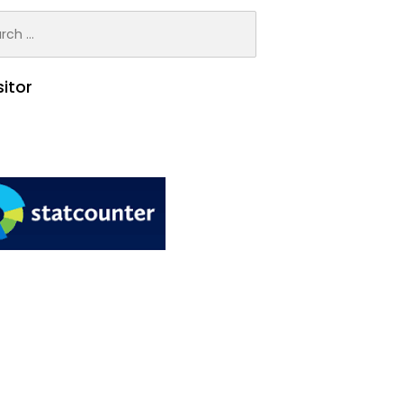
h
sitor