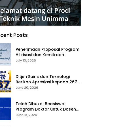
cent Posts
Penerimaan Proposal Program
Hilirisasi dan Kemitraan
July 10, 2026
Ditjen Sains dan Teknologi
Berikan Apresiasi kepada 267
Jurnal Nasional Terakreditasi
June 20, 2026
SINTA 1
Telah Dibuka! Beasiswa
Program Doktor untuk Dosen
Indonesia (BPDDI) 2026
June 18, 2026